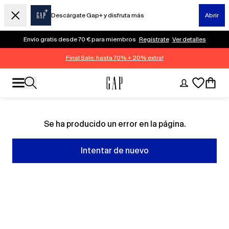
Descárgate Gap+ y disfruta más
Abrir
Envío gratis desde 70 € para miembros
Regístrate
Ver detalles
Final Sale: hasta 70% + 20% extra!
Se ha producido un error en la página.
Intentar de nuevo