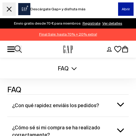
Descárgate Gap+ y disfruta más
Abrir
Envío gratis desde 70 € para miembros
Regístrate
Ver detalles
Final Sale: hasta 70% + 20% extra!
FAQ
FAQ
¿Con qué rapidez enviáis los pedidos?
¿Cómo sé si mi compra se ha realizado
correctamente?