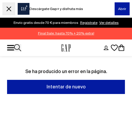
Descárgate Gap+ y disfruta más
Abrir
Envío gratis desde 70 € para miembros
Regístrate
Ver detalles
Final Sale: hasta 70% + 20% extra!
Se ha producido un error en la página.
Intentar de nuevo