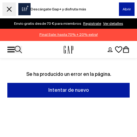
Descárgate Gap+ y disfruta más
Abrir
Envío gratis desde 70 € para miembros
Regístrate
Ver detalles
Final Sale: hasta 70% + 20% extra!
Se ha producido un error en la página.
Intentar de nuevo