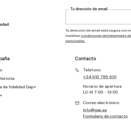
Tu dirección de email
vedad.
Tu dirección de email está segura con 
nuestras
condiciones de tratamiento d
personales.
paña
Contacto
o
Teléfono
+34 910 785 601
historia
Horario de apertura
 de fidelidad Gap+
LU
-
VI
7:00 - 13:00
+
Correo electrónico
info@gap.es
Formulario de contacto