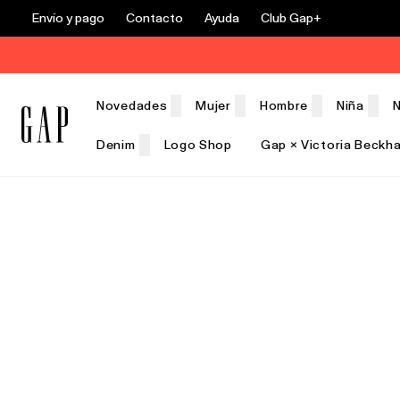
Envío y pago
Contacto
Ayuda
Club Gap+
Novedades
Mujer
Hombre
Niña
N
Denim
Logo Shop
Gap × Victoria Beckh
Rebajas