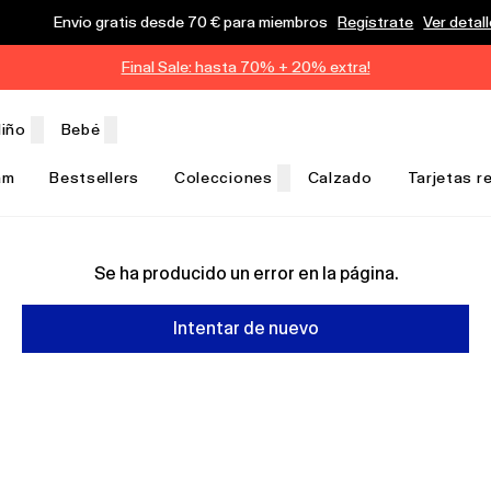
Envío gratis desde 70 € para miembros
Regístrate
Ver detal
Final Sale: hasta 70% + 20% extra!
iño
Bebé
am
Bestsellers
Colecciones
Calzado
Tarjetas r
Se ha producido un error en la página.
Intentar de nuevo