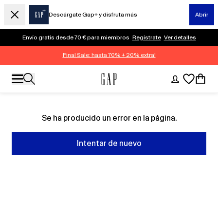
Descárgate Gap+ y disfruta más
Abrir
Envío gratis desde 70 € para miembros
Regístrate
Ver detalles
Final Sale: hasta 70% + 20% extra!
Se ha producido un error en la página.
Intentar de nuevo