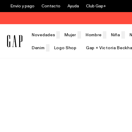
Envío y pago
Contacto
Ayuda
Club Gap+
Novedades
Mujer
Hombre
Niña
N
Denim
Logo Shop
Gap × Victoria Beckh
Rebajas