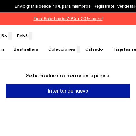
Envío gratis desde 70 € para miembros
Regístrate
Ver detal
Final Sale: hasta 70% + 20% extra!
iño
Bebé
am
Bestsellers
Colecciones
Calzado
Tarjetas r
Se ha producido un error en la página.
Intentar de nuevo