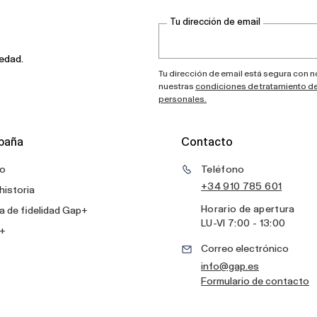
Tu dirección de email
vedad.
Tu dirección de email está segura con 
nuestras
condiciones de tratamiento d
personales.
paña
Contacto
o
Teléfono
+34 910 785 601
historia
Horario de apertura
 de fidelidad Gap+
LU
-
VI
7:00 - 13:00
+
Correo electrónico
info@gap.es
Formulario de contacto