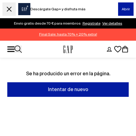
Descárgate Gap+ y disfruta más
Abrir
Envío gratis desde 70 € para miembros
Regístrate
Ver detalles
Final Sale: hasta 70% + 20% extra!
Se ha producido un error en la página.
Intentar de nuevo