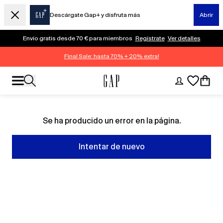
Descárgate Gap+ y disfruta más
Abrir
Envío gratis desde 70 € para miembros
Regístrate
Ver detalles
Final Sale: hasta 70% + 20% extra!
Se ha producido un error en la página.
Intentar de nuevo