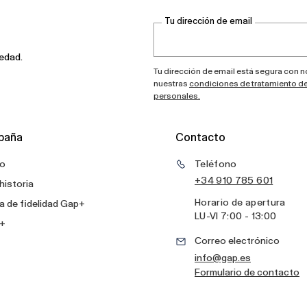
Tu dirección de email
vedad.
Tu dirección de email está segura con 
nuestras
condiciones de tratamiento d
personales.
paña
Contacto
o
Teléfono
+34 910 785 601
historia
Horario de apertura
 de fidelidad Gap+
LU
-
VI
7:00 - 13:00
+
Correo electrónico
info@gap.es
Formulario de contacto