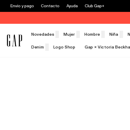
Envío y pago
Contacto
Ayuda
Club Gap+
Novedades
Mujer
Hombre
Niña
N
Denim
Logo Shop
Gap × Victoria Beckh
Rebajas