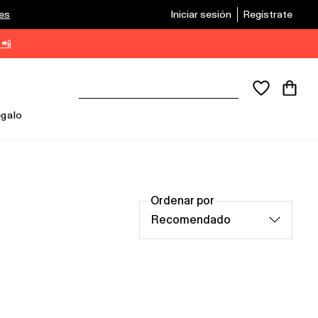
les
Iniciar sesión
Regístrate
 📲
egalo
Ordenar por
Recomendado