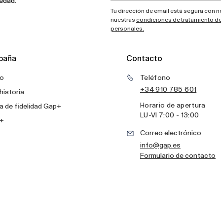
vedad.
Tu dirección de email está segura con 
nuestras
condiciones de tratamiento d
personales.
paña
Contacto
o
Teléfono
+34 910 785 601
historia
Horario de apertura
 de fidelidad Gap+
LU
-
VI
7:00 - 13:00
+
Correo electrónico
info@gap.es
Formulario de contacto