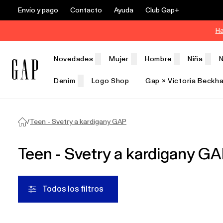
Envío y pago
Contacto
Ayuda
Club Gap+
Ha
Novedades
Mujer
Hombre
Niña
N
Denim
Logo Shop
Gap × Victoria Beckh
Rebajas
/
Teen - Svetry a kardigany GAP
Teen - Svetry a kardigany G
Todos los filtros
Productos