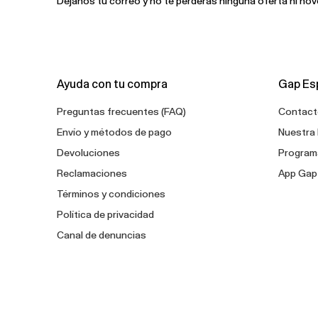
Déjanos tu correo y no te perderás ninguna oferta ni no
Ayuda con tu compra
Gap Es
Preguntas frecuentes (FAQ)
Contact
Envío y métodos de pago
Nuestra 
Devoluciones
Programa
Reclamaciones
App Gap
Términos y condiciones
Política de privacidad
Canal de denuncias
Configuración de cookies