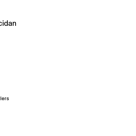
cidan
lers