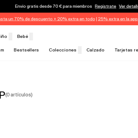
Envío gratis desde 70 € para miembros
Regístrate
Ver detal
sta un 70% de descuento + 20% extra en todo
|
25% extra en la app
iño
Bebé
am
Bestsellers
Colecciones
Calzado
Tarjetas r
AP
(
0
artículos
)