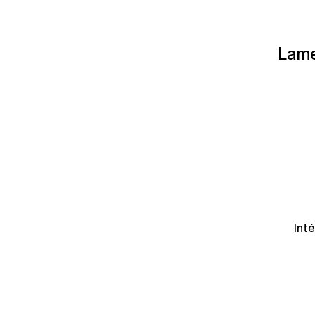
Lame
Int