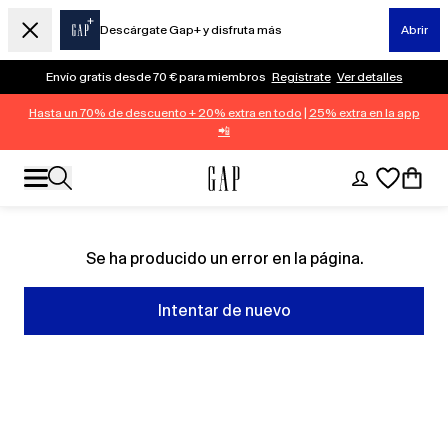
Descárgate Gap+ y disfruta más
Abrir
Envío gratis desde 70 € para miembros
Regístrate
Ver detalles
Hasta un 70% de descuento + 20% extra en todo
|
25% extra en la app
📲
Se ha producido un error en la página.
Intentar de nuevo