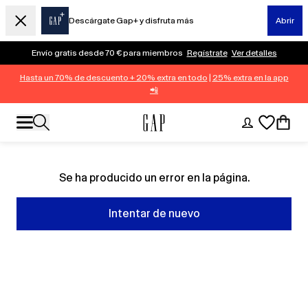
Descárgate Gap+ y disfruta más
Abrir
Envío gratis desde 70 € para miembros
Regístrate
Ver detalles
Hasta un 70% de descuento + 20% extra en todo
|
25% extra en la app
📲
Se ha producido un error en la página.
Intentar de nuevo