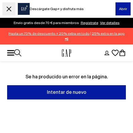
Descárgate Gap+ y disfruta más
Abrir
Envío gratis desde 70 € para miembros
Regístrate
Ver detalles
Hasta un 70% de descuento + 20% extra en todo
|
25% extra en la app
📲
Se ha producido un error en la página.
Intentar de nuevo