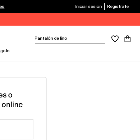
les
Iniciar sesión
Regístrate
egalo
es o
 online