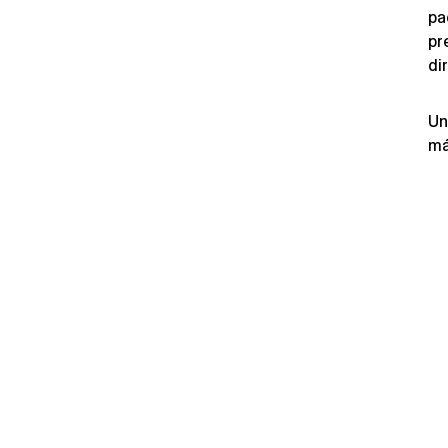
pa
pr
di
Un
má