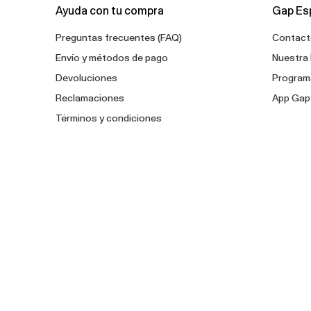
Ayuda con tu compra
Gap Es
Preguntas frecuentes (FAQ)
Contact
Envío y métodos de pago
Nuestra 
Devoluciones
Programa
Reclamaciones
App Gap
Términos y condiciones
Política de privacidad
Canal de denuncias
Configuración de cookies