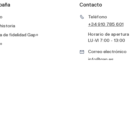
paña
Contacto
o
Teléfono
+34 910 785 601
historia
Horario de apertura
 de fidelidad Gap+
LU
-
VI
7:00 - 13:00
+
Correo electrónico
info@gap.es
Formulario de contacto