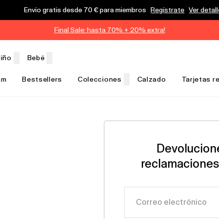
Envío gratis desde 70 € para miembros
Regístrate
Ver detal
Final Sale: hasta 70% + 20% extra!
iño
Bebé
am
Bestsellers
Colecciones
Calzado
Tarjetas r
Devolucion
reclamaciones
Correo electrónico