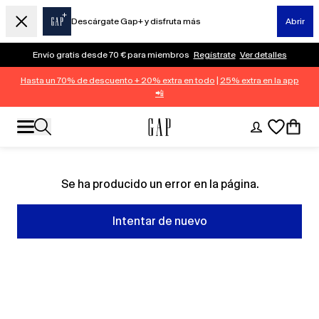
Descárgate Gap+ y disfruta más
Abrir
Envío gratis desde 70 € para miembros
Regístrate
Ver detalles
Hasta un 70% de descuento + 20% extra en todo
|
25% extra en la app
📲
Se ha producido un error en la página.
Intentar de nuevo