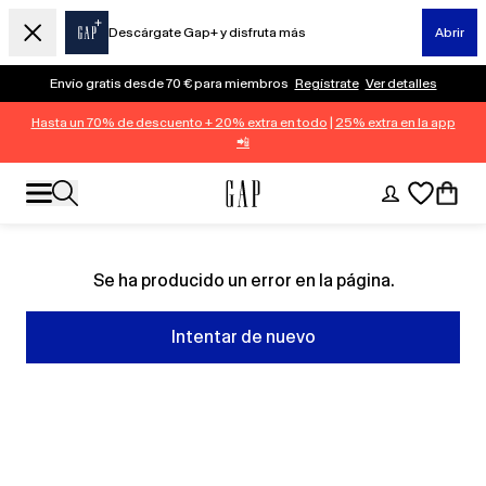
Descárgate Gap+ y disfruta más
Abrir
Envío gratis desde 70 € para miembros
Regístrate
Ver detalles
Hasta un 70% de descuento + 20% extra en todo
|
25% extra en la app
📲
Se ha producido un error en la página.
Intentar de nuevo