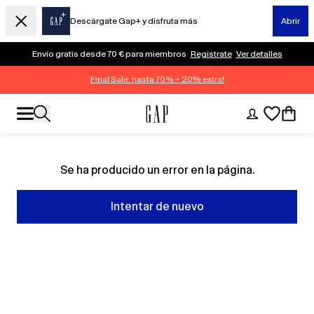
Descárgate Gap+ y disfruta más
Abrir
Envío gratis desde 70 € para miembros
Regístrate
Ver detalles
Final Sale: hasta 70% + 20% extra!
Se ha producido un error en la página.
Intentar de nuevo