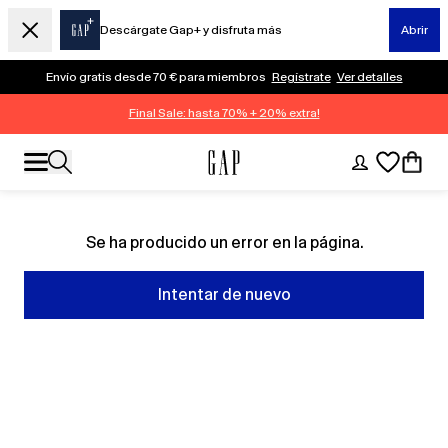
Descárgate Gap+ y disfruta más
Abrir
Envío gratis desde 70 € para miembros
Regístrate
Ver detalles
Final Sale: hasta 70% + 20% extra!
Se ha producido un error en la página.
Intentar de nuevo