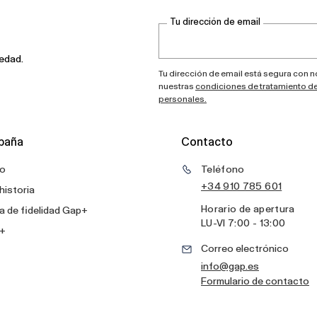
Tu dirección de email
vedad.
Tu dirección de email está segura con 
nuestras
condiciones de tratamiento d
personales.
paña
Contacto
o
Teléfono
+34 910 785 601
historia
Horario de apertura
 de fidelidad Gap+
LU
-
VI
7:00 - 13:00
+
Correo electrónico
info@gap.es
Formulario de contacto