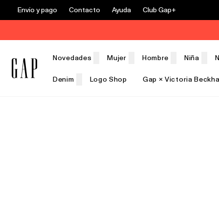
Envío y pago
Contacto
Ayuda
Club Gap+
Novedades
Mujer
Hombre
Niña
N
Denim
Logo Shop
Gap × Victoria Beckh
Rebajas