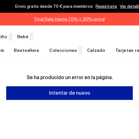
Envío gratis desde 70 € para miembros
Regístrate
Ver detal
Final Sale: hasta 70% + 20% extra!
iño
Bebé
am
Bestsellers
Colecciones
Calzado
Tarjetas r
Se ha producido un error en la página.
Intentar de nuevo